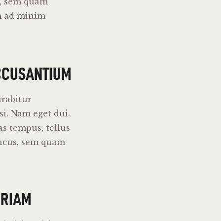
s, sem quam
im ad minim
CCUSANTIUM
urabitur
si. Nam eget dui.
s tempus, tellus
ncus, sem quam
ERIAM