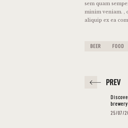
sem quam semper 
minim veniam. , q
aliquip ex ea co
BEER
FOOD
PREV
Discove
brewery
25/07/2