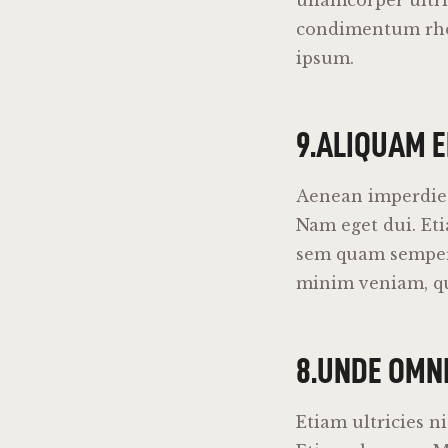
ullamcorper ultri
condimentum rhon
ipsum.
9.ALIQUAM 
Aenean imperdiet.
Nam eget dui. Et
sem quam semper 
minim veniam, qui
8.UNDE OMNI
Etiam ultricies n