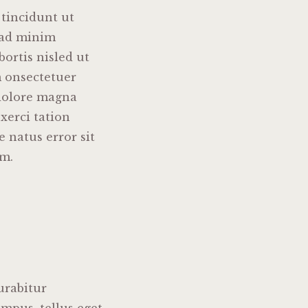
tincidunt ut
 ad minim
bortis nisled ut
m onsectetuer
 dolore magna
xerci tation
e natus error sit
m.
urabitur