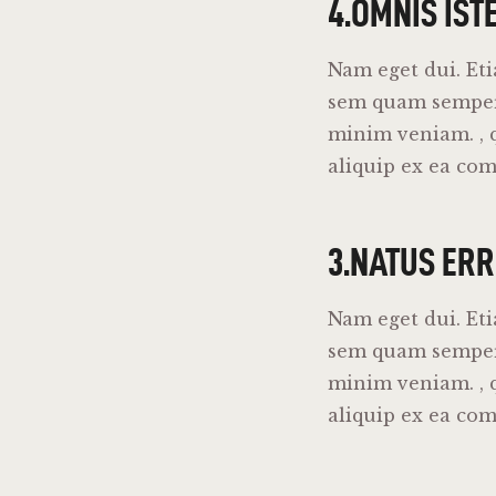
4.OMNIS IST
Nam eget dui. Et
sem quam semper 
minim veniam. , q
aliquip ex ea co
3.NATUS ERR
Nam eget dui. Et
sem quam semper 
minim veniam. , q
aliquip ex ea co