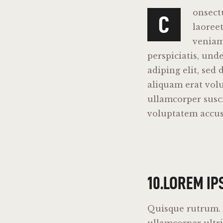
onsect
C
laoree
veniam,
perspiciatis, und
adiping elit, se
aliquam erat volu
ullamcorper suscip
voluptatem accu
10.LOREM IP
Quisque rutrum. A