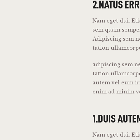
2.NATUS ERR
Nam eget dui. Et
sem quam semper 
Adipiscing sem n
tation ullamcorper
adipiscing sem n
tation ullamcorpe
autem vel eum iri
enim ad minim ven
1.DUIS AUTE
Nam eget dui. Et