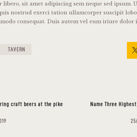
libero, sit amet adipiscing sem neque sed ipsum. U
uis nostrud exerci tation ullamcorper suscipit lobort
mmodo consequat. Duis autem vel eum iriure dolor i
TAVERN
ring craft beers at the pike
Name Three Highest
019
25