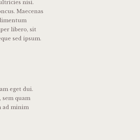
tricies nisi.
oncus. Maecenas
ndimentum
r libero, sit
eque sed ipsum.
Nam eget dui.
s, sem quam
im ad minim