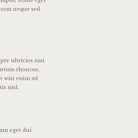
mpus, tellus eget
 sem neque sed
er ultricies nisi.
entum rhoncus,
t wisi enim ad
is nisl.
Nam eget dui.