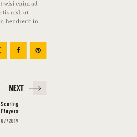
t wisi enim ad
is nisl. ut
n hendrerit in.
NEXT
 Scoring
Players
/07/2019