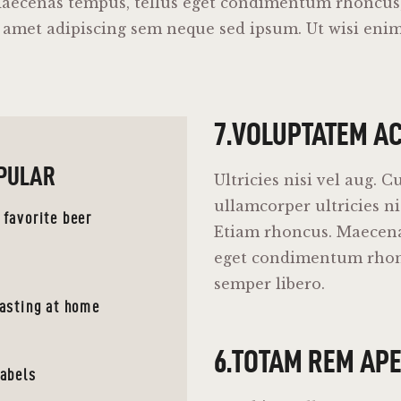
Maecenas tempus, tellus eget condimentum rhoncu
it amet adipiscing sem neque sed ipsum. Ut wisi en
7.VOLUPTATEM A
PULAR
Ultricies nisi vel aug. C
ullamcorper ultricies ni
 favorite beer
Etiam rhoncus. Maecena
eget condimentum rho
semper libero.
tasting at home
6.TOTAM REM AP
labels